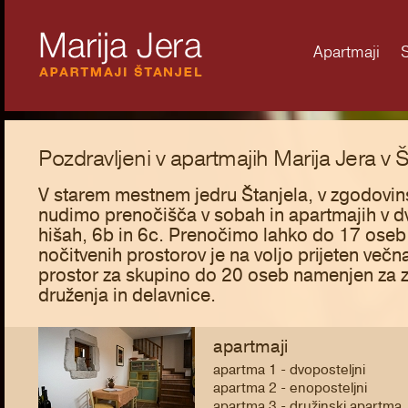
Apartmaji
Pozdravljeni v apartmajih Marija Jera v Š
V starem mestnem jedru Štanjela, v zgodovin
nudimo prenočišča v sobah in apartmajih v dv
hišah, 6b in 6c. Prenočimo lahko do 17 oseb
nočitvenih prostorov je na voljo prijeten več
prostor za skupino do 20 oseb namenjen za z
druženja in delavnice.
apartmaji
apartma 1 - dvoposteljni
apartma 2 - enoposteljni
apartma 3 - družinski apartma,