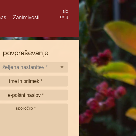
slo
eng
nas
Zanimivosti
povpraševanje