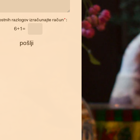
ostnih razlogov izračunajte račun
*
:
6+1=