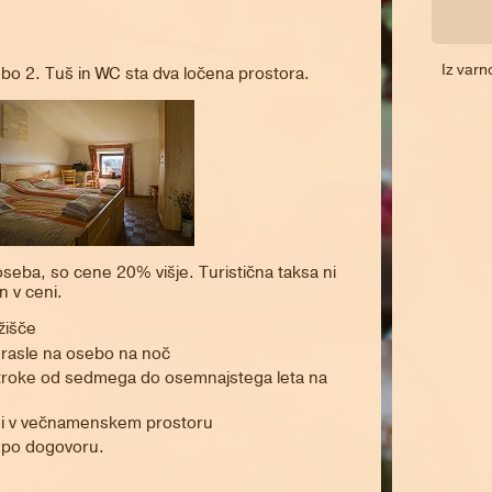
Iz varn
obo 2. Tuš in WC sta dva ločena prostora.
eba, so cene 20% višje. Turistična taksa ni
n v ceni.
žišče
odrasle na osebo na noč
 otroke od sedmega do osemnajstega leta na
ami v večnamenskem prostoru
 po dogovoru.