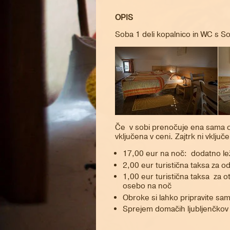
OPIS
Soba 1 deli kopalnico in WC s S
Če v sobi prenočuje ena sama os
vključena v ceni. Zajtrk ni vključe
17,00 eur na noč: dodatno le
2,00 eur turistična taksa za 
1,00 eur turistična taksa za
osebo na noč
Obroke si lahko pripravite s
Sprejem domačih ljubljenčkov