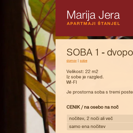
SOBA 1 - dvopos
domov
|
sobe
Velikost: 22 m2
Iz sobe je razgled.
WI-FI
Je prostorna soba s tremi postel
CENIK / na osebo na noč
nočitev, 2 noči ali več
samo ena nočitev